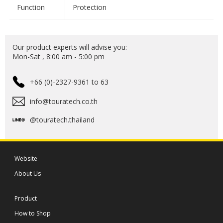
Function
Protection
ช่วยให้มั่นใจได้ถึงความแข็งแกร่งที่สม่ำเสมอในทุกมิติและ
รูปลักษณ์ที่ประณีต ฝาครอบหมวกกันน็อคสามขนาดที่แตก
ต่างกันยังช่วยให้มั่นใจได้ถึงอัตราส่วนที่เหมาะสมของโครง
หมวกและโดม EPS ที่ดูดซับแรงกระแทกตลอดเวลา
Our product experts will advise you:
Mon-Sat , 8:00 am - 5:00 pm
แยกช่องระบายอากาศบริเวณคาง การระบายอากาศแบบ
+66 (0)-2327-9361 to 63
ใหม่หมด ในบริเวณคางมีแถบเลื่อนด้านล่าง ซึ่งสามารถ
ควบคุมการไหลเวียนของอากาศสำหรับผู้ขับขี่ได้ ในขณะที่
info@touratech.co.th
กลไกการเอียงด้านบนจะควบคุมการไหลของอากาศแยกต่าง
หาก เพื่อการระบายอากาศของกระบังหน้า
@touratech.thailand
โซลูชันที่เป็นนวัตกรรมนี้ช่วยให้กระบังหน้ามีการระบาย
อากาศได้อย่างเหมาะสมเป็นครั้งแรก แม้ในอุณหภูมิที่เย็น
Website
สบายโดยไม่ต้องยอมรับการสูญเสียความสะดวกสบาย
About Us
Aventuro PRO คาร์บอน ได้รับการรับรองตามมาตรฐาน
Product
ECE22.06 ล่าสุด นอกเหนือจากการรับรองตามมาตรฐาน
How to Shop
American DOT แล้ว Aventuro PRO Carbon ยังเป็นไปตาม