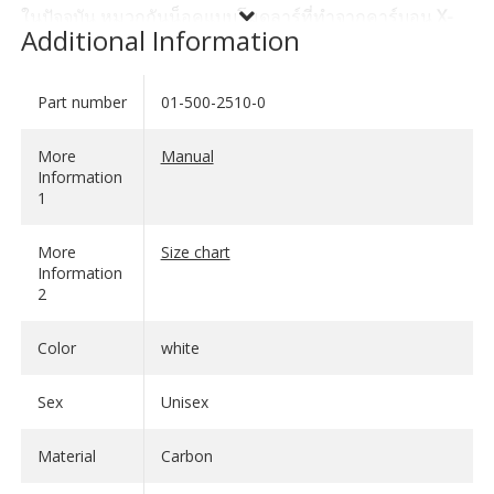
ในปัจจุบัน หมวกกันน็อคแบบโมดูลาร์ที่ทำจากคาร์บอน
X-
Additional Information
PRO
ขั้นสูงไม่เพียงสร้างความประทับใจด้วยความปลอดภัยที่
โดดเด่น แต่ยังนำเสนอคุณสมบัติที่เป็นนวัตกรรมมากมายอีก
ด้วย
Part number
01-500-2510-0
SHOW LESS
ต้องมีประเพณีอันยิ่งใหญ่ นั่นคือเหตุผลที่ความท้าทายหลัก
More
Manual
Information
ประการหนึ่งในการพัฒนา
Touratech Aventuro PRO
1
Carbon
คือการยกระดับแนวคิดพื้นฐานที่ได้รับการพิสูจน์
แล้วของรุ่นก่อนๆ ทั้งสองรุ่นขึ้นไปอีกระดับบนพื้นฐานของ
More
Size chart
เทคโนโลยีใหม่ล่าสุด
Information
2
Aventuro PRO Carbon
| โครงหมวกที่มีความแข็งแรงสูง
ทำจาก X-PRO Carbon เทคโนโลยีคาร์บอน X-PRO ใหม่
Color
white
ล่าสุดให้อัตราส่วนความแข็งแรงต่อน้ำหนักที่ไม่มีใครเทียบ
ได้ ในกระบวนการนี้ คาร์บอน 3K (เส้นใย 3,000 เส้นต่อมัด)
Sex
Unisex
จะก่อตัวเป็นโครงสร้างคอมโพสิตที่มีความแข็งแรงสูง
ปริมาณเส้นใยสูง (≥ 60 เปอร์เซ็นต์) ช่วยเพิ่มคุณสมบัติทางกล
Material
Carbon
ของตัวหมวกให้สูงสุด ในขณะที่การกระจายเส้นใยที่แม่นยำ