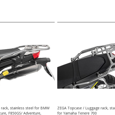
 adequate stability. With its two super-solid
ed comfortably and fitted onto your topcase
ted ten thousand times over, automatically
 bike.
also available in our anodised versions And-S
out saying that you'll also find our proven
atech obligatory attachment eyes on the lid and
the lid allow you to upgrade your new Topcase
d and it is waterproof. (Lock set not included.)
ning the lid - no longer a problem with the
n remove the whole pannier quickly and easily
 Attaching the pannier is even more user-friendly:
ack, stainless steel for BMW
ZEGA Topcase / Luggage rack, stai
ure, F850GS/ Adventure,
for Yamaha Tenere 700