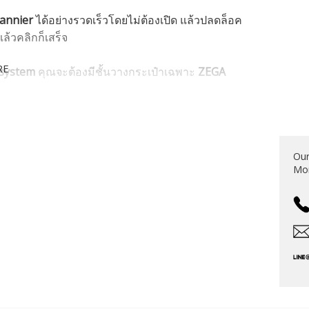
annier
ได้อย่างรวดเร็วโดยไม่ต้องเปิด แล้วปลดล็อค
แล้วคลิกก็เสร็จ
RE
 system
คุณจะต้องมีชั้นวางกระเป๋าเฉพาะ
ZEGA
V: 01-045-5457-0
S
Our
Mon
e requirements. It offers enough space for 2
the fabulous volume of 72 litres, possible uses