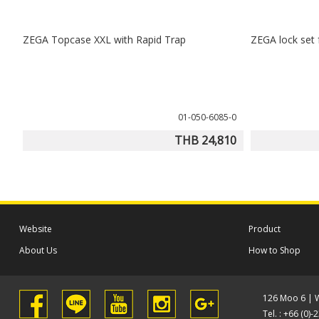
ZEGA Topcase XXL with Rapid Trap
ZEGA lock set
01-050-6085-0
THB 24,810
Website
Product
About Us
How to Shop
126 Moo 6 | 
Tel. : +66 (0)