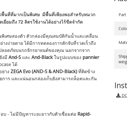
Part
้นที่ที่มากเป็นพิเศษ
มีพื้นที่เพียงพอสำหรับหมวก
72
เยี่ยมถึง
ลิตรใช้งานได้อย่างไร้ขีดจำกัด
Colo
นพิเศษสองตัว ตัวกล่องมีคุณสมบัติกันน้ำและเคลื่อน
Mate
ย่างง่ายดาย ได้มีการทดลองการดักจับที่รวดเร็วถึง
ปลอดภัยบนรถจักรยายนต์ของคุณ นอกจากจาก
Ship
ังมี
And-S
และ
And-Black
ในรูปแบบของ
pannier
weig
opcase ได้
อย่าง
ZEGA Evo (AND-S & AND-Black)
ที่ติดข้าง
ยการ และแน่นอนกล่องเก็บยังสามารถล็อคและกัน
Ins
DO
อบ - ไม่มีปัญหาระยะยาวกับตัวเชื่อมต่อ
Rapid-