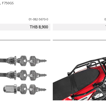
, F750GS
ystem, you need the specific ZEGA Topcase
V: 01-045-5457-0
01-082-5670-0
0
THB 8,900