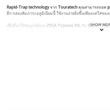
Rapid-Trap technology
จาก
Touratech
คุณสามารถถอด
p
อีก กล่องสัมภาระอลูมิเนียมนี้ ใช้งานง่ายยิ่งขึ้นเพียงแค่ใส่ของ
SHOW MO
เพื่อที่จะให้สมบูรณ์แบบ
ZEGA Topcase XXL
กับ
Rapid-Trap
Topcase
สำหรับรถจักรยายนต์ของคุณ
- BMW R1250GS / R1250GS ADV / R1200GS / R1200GS AD
- BMW F850GS / F850GS ADV / F750GS: 01-082-5670-0
SHOW LES
- Yamaha Tenere 700: 01-632-5455-0 / 01-632-5456-0
ความจุ : 72 ลิตร
ขนาด : 32 x 60 x 40 ซม.
We have developed the Topcase XXL to meet special spac
adventure helmets or your entire riding gear. Thanks to 
are almost limitless.