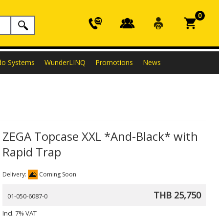
0
do Systems
WunderLINQ
Promotions
News
ZEGA Topcase XXL *And-Black* with
Rapid Trap
Delivery:
Coming Soon
THB 25,750
01-050-6087-0
Incl. 7% VAT