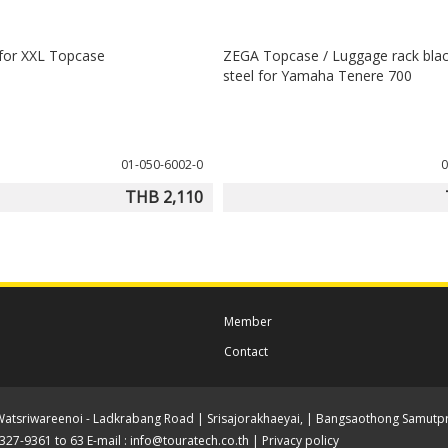
 for XXL Topcase
ZEGA Topcase / Luggage rack black
steel for Yamaha Tenere 700
01-050-6002-0
0
THB 2,110
Member
Contact
Watsriwareenoi - Ladkrabang Road | Srisajorakhaeyai, | Bangsaothong Samutpr
-2327-9361 to 63 E-mail :
info@touratech.co.th
|
Privacy policy