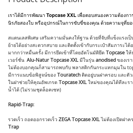
Topcase XXL
เราได้มีการพัฒนา
เพื่อตอบสนองความต้องการพื
นิรภัยสองใบ หรืออุปกรณ์ในการขับขี่ของคุณ ด้วยความจุที่ยอด
สแตนเลสพิเศษ เสริมความมั่นคงให้ฐาน ด้วยที่จับที่แข็งแรงเป็
ย้ายได้อย่างสะดวกสบาย และติดตั้งเข้ากับกระเป๋าสัมภาระได้อ
มากกว่าหมื่นครั้ง มีการยึดเข้าที่โดยอัตโนมัติยึด
Topcase
ให้
เวอร์ชั่น
Alu-Natur
Topcase XXL
มีในรุ่น
anodised
ของเราย
ไม่ต้องบอกคุณก็สามารถพบกับ พลาสติกกันกระแทกมุมใน t
มีการแนบข้อพิสูจน์ของ
Touratech
ติดอยู่บนฝาครอบ และตัว
ในฝาช่วยให้คุณอัพเกรด
Topcase XXL
ใหม่ของคุณได้ทีละรา
น้ำได้ (ไม่รวมชุดล็อคเซท)
Rapid-Trap:
รวดเร็ว ถอดออกรวดเร็ว
ZEGA Topcase XXL
ไม่ต้องเปิดฝาคร
Trap