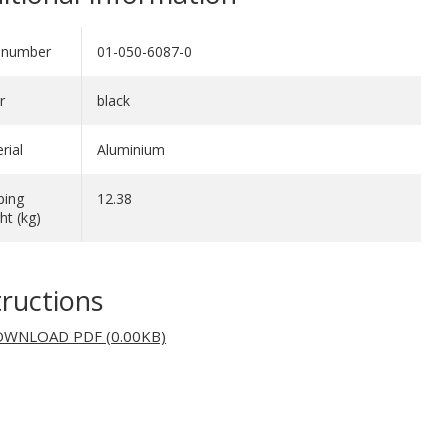
 number
01-050-6087-0
r
black
rial
Aluminium
ping
12.38
ht (kg)
tructions
WNLOAD PDF (0.00KB)