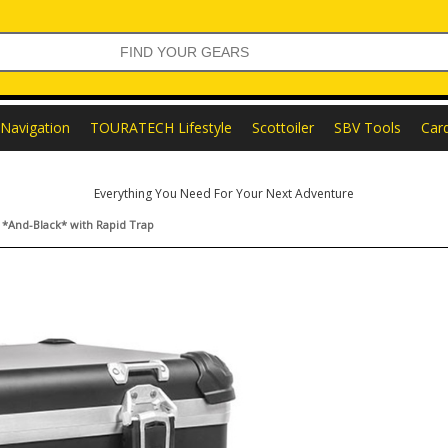
Navigation
TOURATECH Lifestyle
Scottoiler
SBV Tools
Car
Everything You Need For Your Next Adventure
*And-Black* with Rapid Trap