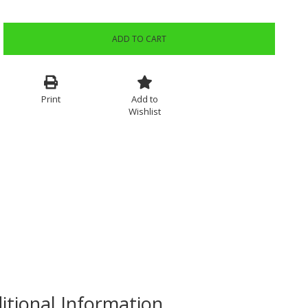
ADD TO CART
Print
Add to
Wishlist
itional Information