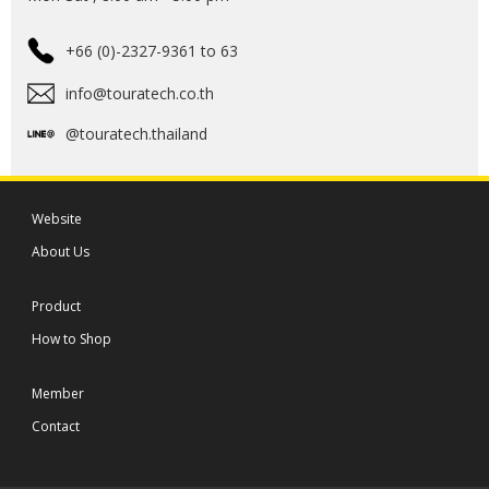
+66 (0)-2327-9361 to 63
info@touratech.co.th
@touratech.thailand
Website
About Us
Product
How to Shop
Member
Contact