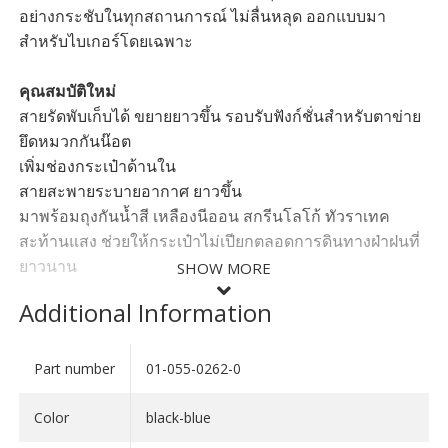
อย่างกระชับในทุกสถานการณ์ ไม่ลื่นหลุด ออกแบบมา
สำหรับไบเกอร์โดยเฉพาะ
คุณสมบัติใหม่
สายรัดพับเก็บได้ ขยายยาวขึ้น รอบรับฟังก์ชั่นสำหรับตาข่าย
ยึดหมวกกันน๊อต
เพิ่มช่องกระเป๋าด้านใน
สายสะพายระบายอากาศ ยาวขึ้น
มาพร้อมถุงกันน้ำสี เหลืองนีออน สกรีนโลโก้ ทัวราเทค
สะท้านแสง ช่วยให้กระเป๋าไม่เปียกตลอดการดินทางฝ่าฝนที่
ยาวนาน
SHOW MORE
Additional Information
ความจุ ; 30 ลิตร
วัสดุ : 210d Nylon, Super-Polytex 600d Polyester
Part number
01-055-0262-0
SHOW LESS
Color
black-blue