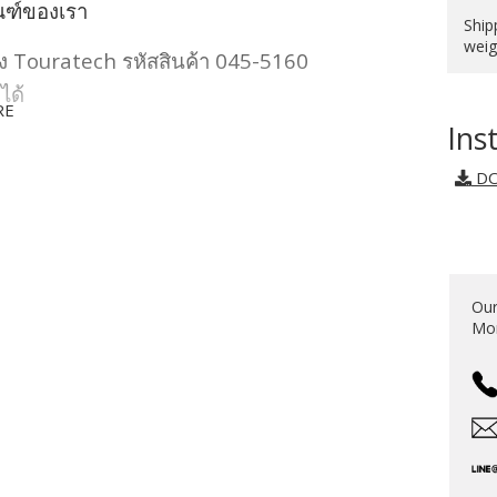
ณฑ์ของเรา
Ship
weig
ง Touratech รหัสสินค้า 045-5160
ได้
RE
Ins
DO
S
Our
Mon
 protector that meets all these criteria!
ints, the Touratech cylinder protector can
Now there's an end to scratches - and even
, the protector has more than proved its