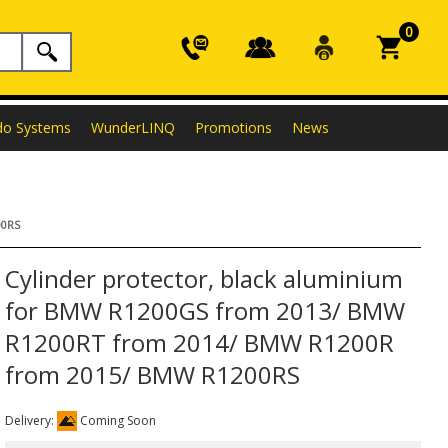
0
do Systems
WunderLINQ
Promotions
News
00RS
Cylinder protector, black aluminium
for BMW R1200GS from 2013/ BMW
R1200RT from 2014/ BMW R1200R
from 2015/ BMW R1200RS
Delivery:
Coming Soon