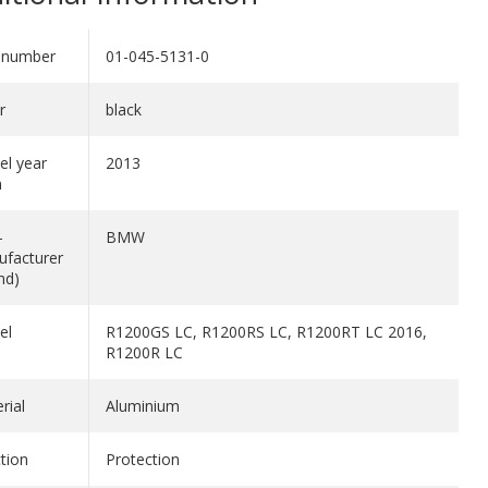
 number
01-045-5131-0
r
black
l year
2013
m
-
BMW
facturer
nd)
el
R1200GS LC, R1200RS LC, R1200RT LC 2016,
R1200R LC
rial
Aluminium
tion
Protection