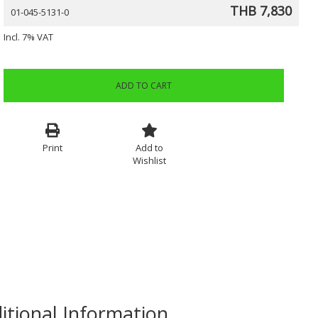
THB 7,830
01-045-5131-0
Incl. 7% VAT
ADD TO CART
Print
Add to
Wishlist
itional Information