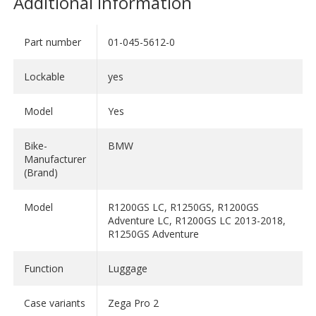
Additional Information
"Made in Germany"
● ติดตั้งกับแรคของ ZEGA Pro2 และรุ่น special systems
Part number
01-045-5612-0
SHOW LESS
เท่านั้น
● ฝาปิดล็อคได้ ทนทานแข็งแรง
Lockable
yes
● สามารถหยิบสิ่งของที่สำคัญ ได้ตลอดเวลา
● ไม่กินพื้นที่
Model
Yes
● ป้องกันน้ำ
Bike-
BMW
Manufacturer
ขนาด : 33 x 9.5 x 19.5 ซม.
(Brand)
ความจุ : 4.2 ลิตร
วัสดุ : พลาสติก , stainless steel
Model
R1200GS LC, R1250GS, R1200GS
Adventure LC, R1200GS LC 2013-2018,
หมายเหตุ ควรถอดบังโคลนหลังออก สำหรับงานใช้งานแบบ
R1250GS Adventure
off-road
ไม่สามารถติดตั้งกับโชคอัพ Touratech รุ่นที่มี external
Function
Luggage
compensating reservoir
Case variants
Zega Pro 2