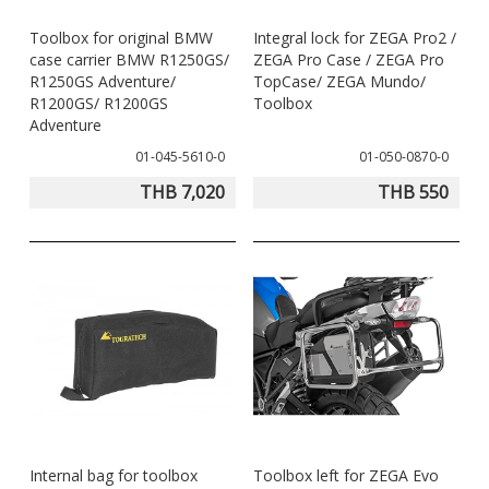
the cases are not mounted, it is an absolute eye-catcher!
Toolbox for original BMW
Integral lock for ZEGA Pro2 /
case carrier BMW R1250GS/
ZEGA Pro Case / ZEGA Pro
R1250GS Adventure/
TopCase/ ZEGA Mundo/
R1200GS/ R1200GS
Toolbox
Using special clamps, the box can be mounted to the case
Adventure
carrier easily and very quickly. A protection cap on the lock
01-045-5610-0
01-050-0870-0
against spray water provides permanent ease of use.
THB 7,020
THB 550
Quality "Made in Germany"
- especially for ZEGA Pro2 pannier systems and special
systems
- lockable and resistant
- important small items are always readily accessible
- optimal utilisation of space on the vehicle
- protected against spray water
Dimensions: 33 x 9.5 x 19.5 cm
Volume: 4.2 liters
Internal bag for toolbox
Toolbox left for ZEGA Evo
Material: plastic, stainless steel