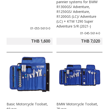
pannier systems for BMW
R1300GS/ Adventure,
The mudguard should be removed for off-road use.
R1250GS/ Adventure,
Not with Touratech Suspension with external
R1200GS (LC)/ Adventure
(LC) + KTM 1290 Super
compensating reservoir.
Adventure S/R (2021-)
01-055-5610-0
For the original BMW case carrier, please order the
01-045-5614-0
Toolbox 01-045-5610-0!
THB 1,600
THB 7,020
Basic Motorcycle Toolset,
BMW Motorcycle Toolset,
60 pcs
70 pcs